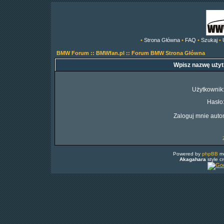
•
Strona Główna
•
FAQ
•
Szukaj
•
BMW Forum :: BMWfan.pl :: Forum BMW Strona Główna
Wpisz nazwę użyt
Użytkownik
Hasło
Zaloguj mnie auto
Powered by
phpBB
mo
Akagahara
style c