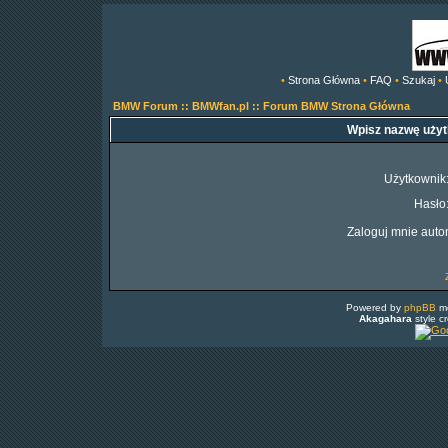
•
Strona Główna
•
FAQ
•
Szukaj
•
BMW Forum :: BMWfan.pl :: Forum BMW Strona Główna
Wpisz nazwę użyt
Użytkownik
Hasło
Zaloguj mnie auto
Powered by
phpBB
mo
Akagahara
style c