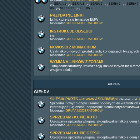
Moderator
GRUPA MODERATORÓW
SERIA 1
,
SERIA 3
,
SERIA 5
,
SERIA 6
,
SERIA 7
X5
,
SERIA X6
,
SERIA Z
PRZYDATNE LINKI
Linki, które są o tematyce BMW
Moderator
GRUPA MODERATORÓW
INSTRUKCJE OBSŁUGI
j.w.
Moderator
GRUPA MODERATORÓW
NOWOŚCI Z MONACHIUM
Czyli tylko o nowych produkcjach, koncepcjach tyczącyc
Moderator
GRUPA MODERATORÓW
WYMIANA LINKÓW Z FORAMI
Tutaj administratorzy umieszczają linki do innych for o t
wzajemnością
GIEŁDA
GIEŁDA
SILESIA PARTS ---> www.ASO-BMW.pl
Ostatni post:
Sprzedaż nowych części samochodowych do wszystkich ma
interesująca Cię część, odpowiedź niemal natychmiastowa 
Moderator
GRUPA MODERATORÓW
SPRZEDAM / KUPIĘ AUTO
Ogłoszenia sprzedaży/kupna, akceptowalne tylko z ceną !
Moderator
GRUPA MODERATORÓW
SPRZEDAM / KUPIĘ CZEŚCI
Ogłoszenia sprzedaży/kupna, akceptowalne tylko z ceną !