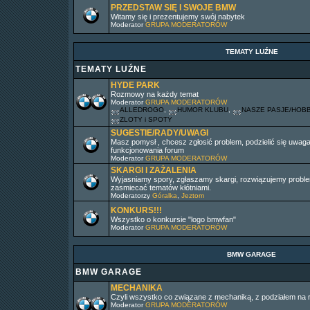
PRZEDSTAW SIĘ I SWOJE BMW
Witamy się i prezentujemy swój nabytek
Moderator
GRUPA MODERATORÓW
TEMATY LUŹNE
TEMATY LUŹNE
HYDE PARK
Rozmowy na każdy temat
Moderator
GRUPA MODERATORÓW
ALLEDROGO
,
HUMOR KLUBU
,
NASZE PASJE/HOB
ZLOTY i SPOTY
SUGESTIE/RADY/UWAGI
Masz pomysł , chcesz zgłosić problem, podzielić się uwaga
funkcjonowania forum
Moderator
GRUPA MODERATORÓW
SKARGI I ZAŻALENIA
Wyjasniamy spory, zgłaszamy skargi, rozwiązujemy problem
zasmiecać tematów kłótniami.
Moderatorzy
Góralka
,
Jeztom
KONKURS!!!
Wszystko o konkursie "logo bmwfan"
Moderator
GRUPA MODERATORÓW
BMW GARAGE
BMW GARAGE
MECHANIKA
Czyli wszystko co związane z mechaniką, z podziałem na r
Moderator
GRUPA MODERATORÓW