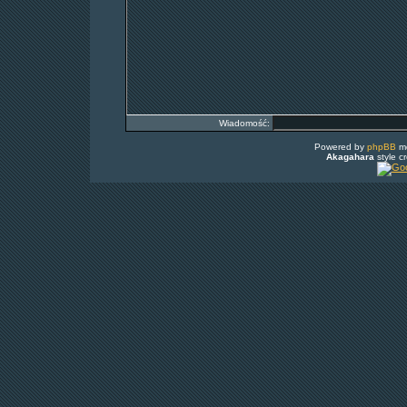
Wiadomość:
Powered by
phpBB
mo
Akagahara
style c