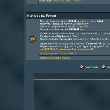
Moderator
GRUPA MODERATORÓW
Kto jest na Forum
Nasi użytkownicy napisali
37533
postów, tematów
1424
Mamy
997
zarejestrowanych użytkowników
Ostatnio zarejestrowana osoba:
Kopis007
To forum odwiedzono już
2806447
razy
Na Forum jest
6
użytkowników :: 0 Zarejestrowanych, 0 Ukryty
Zarejestrowani Użytkownicy: Brak
Najwięcej użytkowników
505
było obecnych 2025-08-15, 06:
Caomadoni
Użytkownicy obchodzący dziś urodziny:
(37)
(zł
Użytkownicy obchodzący urodziny w ciągu następnych 7 dni:
stach7608
(50)
wapsoon
(48)
Yagovasung
(41)
Osoby odpowiedzialne za Forum
Ostrzeżenia użytkowników
Nowe posty
Br