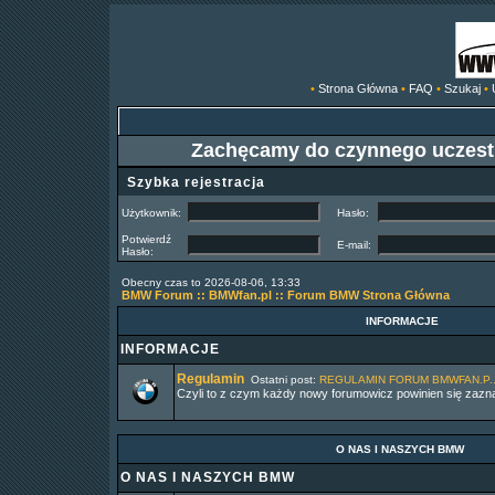
•
Strona Główna
•
FAQ
•
Szukaj
•
Zachęcamy do czynnego uczest
Szybka rejestracja
Użytkownik:
Hasło:
Potwierdź
E-mail:
Hasło:
Obecny czas to 2026-08-06, 13:33
BMW Forum :: BMWfan.pl :: Forum BMW Strona Główna
INFORMACJE
INFORMACJE
Regulamin
Ostatni post:
REGULAMIN FORUM BMWFAN.P..
Czyli to z czym każdy nowy forumowicz powinien się zaz
O NAS I NASZYCH BMW
O NAS I NASZYCH BMW