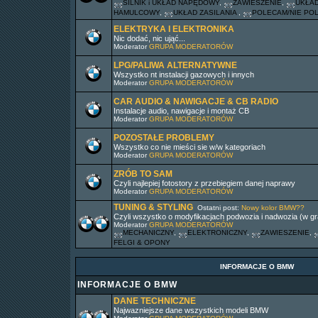
SILNIK i UKŁAD NAPĘDOWY
,
ZAWIESZENIE
,
UKŁAD
HAMULCOWY
,
UKŁAD ZASILANIA
,
POLECAM/NIE PO
ELEKTRYKA I ELEKTRONIKA
Nic dodać, nic ująć...
Moderator
GRUPA MODERATORÓW
LPG/PALIWA ALTERNATYWNE
Wszystko nt instalacji gazowych i innych
Moderator
GRUPA MODERATORÓW
CAR AUDIO & NAWIGACJE & CB RADIO
Instalacje audio, nawigacje i montaż CB
Moderator
GRUPA MODERATORÓW
POZOSTAŁE PROBLEMY
Wszystko co nie mieści sie w/w kategoriach
Moderator
GRUPA MODERATORÓW
ZRÓB TO SAM
Czyli najlepiej fotostory z przebiegiem danej naprawy
Moderator
GRUPA MODERATORÓW
TUNING & STYLING
Ostatni post:
Nowy kolor BMW??
Czyli wszystko o modyfikacjach podwozia i nadwozia (w gr
Moderator
GRUPA MODERATORÓW
MECHANICZNY
,
ELEKTRONICZNY
,
ZAWIESZENIE
,
FELGI & OPONY
INFORMACJE O BMW
INFORMACJE O BMW
DANE TECHNICZNE
Najwazniejsze dane wszystkich modeli BMW