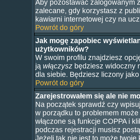
Aby pozostawać zalogowanym za
zalecane, gdy korzystasz z publ
kawiarni internetowej czy na ucze
Powrót do góry
Jak mogę zapobiec wyświetlani
użytkowników?
W swoim profilu znajdziesz opc
ją
włączysz
będziesz widoczny na
dla siebie. Będziesz liczony jako
Powrót do góry
Zarejestrowałem się ale nie m
Na początek sprawdź czy wpisuje
w porządku to problemem może b
włączone są funkcje COPPA i kl
podczas rejestracji musisz post
Jeżeli tak nie jest to może twoj