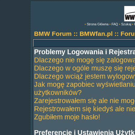
•
Strona Główna
•
FAQ
•
Szukaj
•
BMW Forum :: BMWfan.pl :: Fo
Problemy Logowania i Rejestra
Dlaczego nie mogę się zalogow
Dlaczego w ogóle muszę się rej
Dlaczego wciąż jestem wylogo
Jak mogę zapobiec wyświetlaniu
użytkowników?
Zarejestrowałem się ale nie mog
Rejestrowałem się kiedyś ale ni
Zgubiłem moje hasło!
Preferencje i Ustawienia Uży