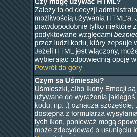
Czy mogę używać HTML?
Zależy to od decyzji administrat
możliwością używania HTML'a. 
prawdopodobnie tylko niektóre zn
podyktowane względami
bezpie
przez ludzi kodu, który zepsuje 
Jeżeli HTML jest włączony, moż
wybierając odpowiednią opcję w 
Powrót do góry
Czym są Uśmieszki?
Uśmieszki, albo Ikony Emocji są
używane do wyrażenia jakiegoś 
kodu, np. :) oznacza szczęście, :
dostępna z formularza wysyłani
tych ikon, ponieważ mogą spowo
może zdecydować o usunięciu ic