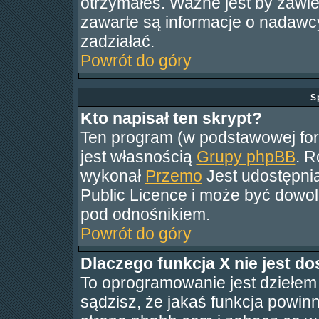
otrzymałeś. Ważne jest by zawie
zawarte są informacje o nadaw
zadziałać.
Powrót do góry
S
Kto napisał ten skrypt?
Ten program (w podstawowej form
jest własnością
Grupy phpBB
. R
wykonał
Przemo
Jest udostępni
Public Licence i może być dowo
pod odnośnikiem.
Powrót do góry
Dlaczego funkcja X nie jest d
To oprogramowanie jest dziełem 
sądzisz, że jakaś funkcja powi