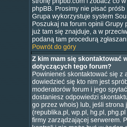
stronę phpbb.com i zobacz co w
phpBB. Prosimy nie pisać próśb
Grupa wykorzystuje system Sour
Poszukaj na forum opinii Grupy p
już tam się znajduje, a w przec
podaną tam procedurą zgłaszani
Powrót do góry
Z kim mam się skontaktować 
dotyczących tego forum?
Powinieneś skontaktować się z a
dowiedzieć się kto nim jest spró
moderatorów forum i jego spytać 
dostaniesz odpowiedzi skontaktu
go przez whois) lub, jeśli stron
(republika.pl, wp.pl, hg.pl, phg.p
firmy zarządzającej serwerem. 