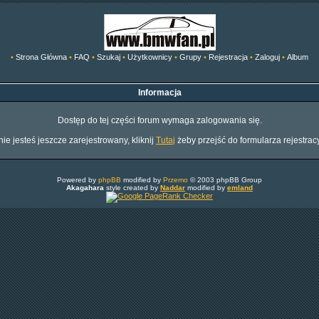
•
Strona Główna
•
FAQ
•
Szukaj
•
Użytkownicy
•
Grupy
•
Rejestracja
•
Zaloguj
•
Album
Informacja
Dostęp do tej części forum wymaga zalogowania się.
nie jesteś jeszcze zarejestrowany, kliknij
Tutaj
żeby przejść do formularza rejestrac
Powered by
phpBB
modified by
Przemo
© 2003 phpBB Group
Akagahara
style created by
Naddar
modified by
emland