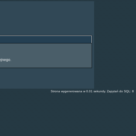
yjnego.
Strona wygenerowana w 0.01 sekundy. Zapytań do SQL: 8