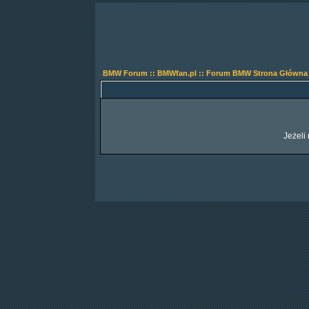
BMW Forum :: BMWfan.pl :: Forum BMW Strona Główna
Jeżeli 