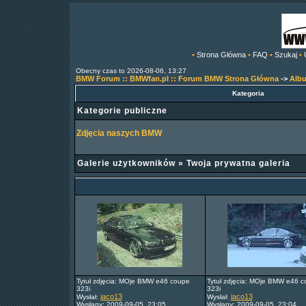
•
Strona Główna
•
FAQ
•
Szukaj
•
Obecny czas to 2026-08-06, 13:27
BMW Forum :: BMWfan.pl :: Forum BMW Strona Główna
->
Alb
Kategoria
Kategorie publiczne
Zdjęcia naszych BMW
Galerie użytkowników
»
Twoja prywatna galeria
Tytuł zdjęcia: MOje BMW e46 coupe
Tytuł zdjęcia: MOje BMW e46 
323i
323i
jaco13
jaco13
Wysłał:
Wysłał:
Wysłany: 2009-09-05, 23:05
Wysłany: 2009-09-05, 23:04