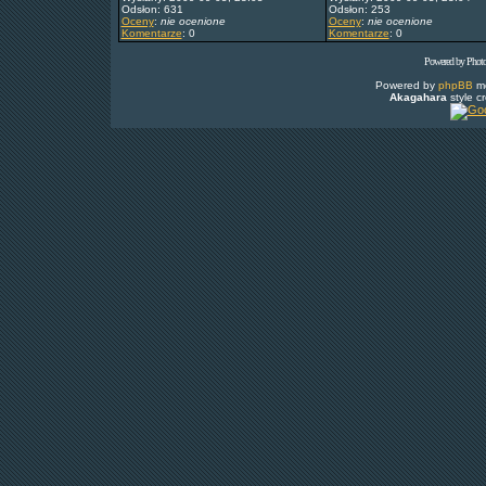
Odsłon: 631
Odsłon: 253
Oceny
:
nie ocenione
Oceny
:
nie ocenione
Komentarze
: 0
Komentarze
: 0
Powered by Phot
Powered by
phpBB
mo
Akagahara
style c