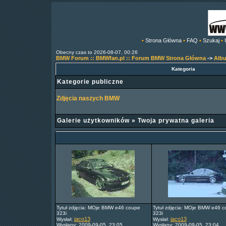
•
Strona Główna
•
FAQ
•
Szukaj
•
Obecny czas to 2026-08-07, 00:26
BMW Forum :: BMWfan.pl :: Forum BMW Strona Główna
->
Alb
Kategoria
Kategorie publiczne
Zdjęcia naszych BMW
Galerie użytkowników
»
Twoja prywatna galeria
Tytuł zdjęcia: MOje BMW e46 coupe
Tytuł zdjęcia: MOje BMW e46 
323i
323i
jaco13
jaco13
Wysłał:
Wysłał:
Wysłany: 2009-09-05, 23:05
Wysłany: 2009-09-05, 23:04