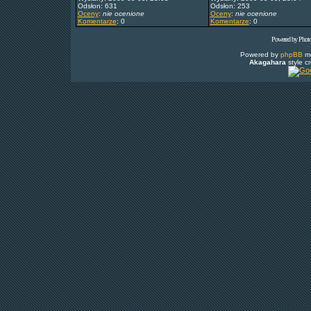
Odsłon: 631
Odsłon: 253
Oceny
:
nie ocenione
Oceny
:
nie ocenione
Komentarze
: 0
Komentarze
: 0
Powered by Phot
Powered by
phpBB
mo
Akagahara
style c