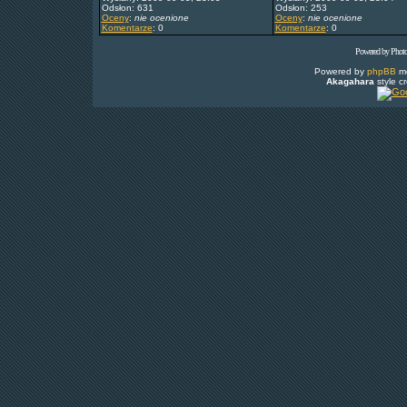
Odsłon: 631
Odsłon: 253
Oceny
:
nie ocenione
Oceny
:
nie ocenione
Komentarze
: 0
Komentarze
: 0
Powered by Phot
Powered by
phpBB
mo
Akagahara
style c