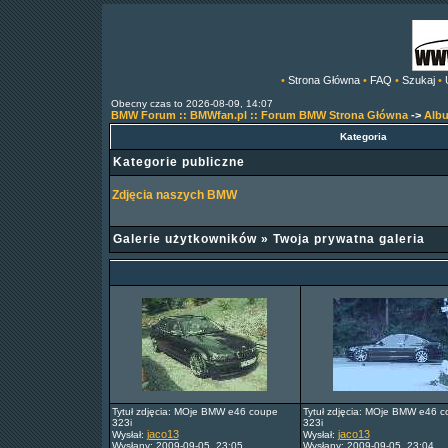
•
Strona Główna
•
FAQ
•
Szukaj
•
Obecny czas to 2026-08-09, 14:07
BMW Forum :: BMWfan.pl :: Forum BMW Strona Główna
->
Alb
Kategoria
Kategorie publiczne
Zdjęcia naszych BMW
Galerie użytkowników
»
Twoja prywatna galeria
Tytuł zdjęcia: MOje BMW e46 coupe
Tytuł zdjęcia: MOje BMW e46 
323i
323i
jaco13
jaco13
Wysłał:
Wysłał:
Wysłany: 2009-09-05, 23:05
Wysłany: 2009-09-05, 23:04