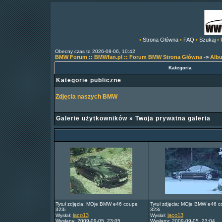
•
Strona Główna
•
FAQ
•
Szukaj
•
Obecny czas to 2026-08-06, 10:42
BMW Forum :: BMWfan.pl :: Forum BMW Strona Główna
->
Alb
Kategoria
Kategorie publiczne
Zdjęcia naszych BMW
Galerie użytkowników
»
Twoja prywatna galeria
Tytuł zdjęcia: MOje BMW e46 coupe
Tytuł zdjęcia: MOje BMW e46 
323i
323i
jaco13
jaco13
Wysłał:
Wysłał:
Wysłany: 2009-09-05, 23:05
Wysłany: 2009-09-05, 23:04