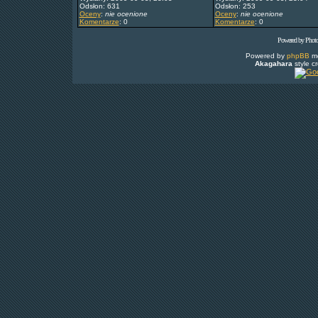
Odsłon: 631
Odsłon: 253
Oceny
:
nie ocenione
Oceny
:
nie ocenione
Komentarze
: 0
Komentarze
: 0
Powered by Phot
Powered by
phpBB
mo
Akagahara
style c